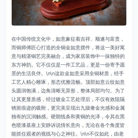
在中国传统文化中，如意象征着吉祥、顺遂与富贵，
而铜师傅匠心打造的全铜金如意摆件，将这一美好寓
意与精湛铜艺完美融合，成为家居装饰中一抹独特的
东方神韵。它不仅仅是一件工艺品，更是一份寄予愿
景的生活良伴。\n\n这款金如意采用全铜材质，经手
工艺人精心雕琢，形态优雅流畅。顶部如意云纹如意
头圆润饱满，边角清晰无异形，整体局部均匀。为了
让其更显质感，经过镀金工艺处理后，不仅有效阻隔
锈斑痕迹的吸附，更完美呈现出九级奢金光感和金属
独有的沉润触感。硬朗线条和黄铜的光泽，令其在黑
色喷漆基座上安静诉说情长意向，无论在各个角度皆
能抓住观者的视线与心之神往。\n\n不仅如此，由老