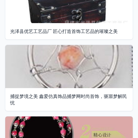
光泽县优艺工艺品厂 匠心打造首饰工艺品的璀璨之美
捕捉梦境之美 鑫爱仿真饰品捕梦网时尚首饰，驱噩梦解民
忧