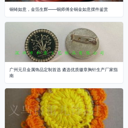
铜铸如意，金箔生辉——铜师傅全铜金如意摆件鉴赏
广州元旦金属饰品定制首选 遴选优质徽章胸针生产厂家指
南